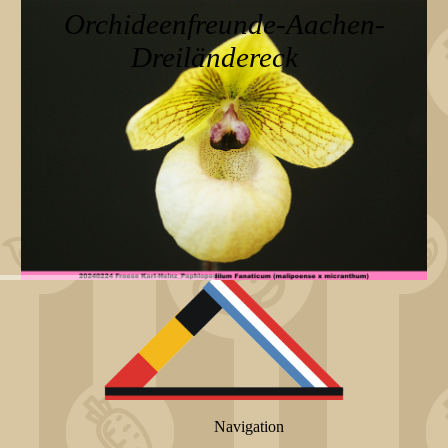
Orchideenfreunde-Aachen-
Dreiländereck
Navigation