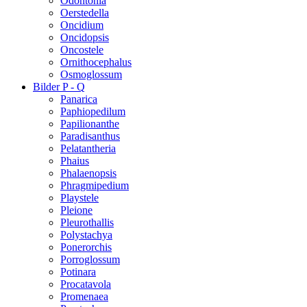
Odontonia
Oerstedella
Oncidium
Oncidopsis
Oncostele
Ornithocephalus
Osmoglossum
Bilder P - Q
Panarica
Paphiopedilum
Papilionanthe
Paradisanthus
Pelatantheria
Phaius
Phalaenopsis
Phragmipedium
Playstele
Pleione
Pleurothallis
Polystachya
Ponerorchis
Porroglossum
Potinara
Procatavola
Promenaea