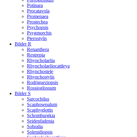
Potinara
Procatavola
Promenaea
Prostechea
Psychopsis
Psygmorchis
Pterostylis
Bilder R
Renanthera
Restrepia
Rhyncholaelia
Rhyncholaeliocattleya
Rhynchostele
Rhynchostylis
Rodrigueziopsis
Rossioglossum
Bilder S
Sarcochilus
Scaphosepalum
Scaphyglottis
Schomburgkia
Seidenfadenia
Sobralia
Solenidiopsis