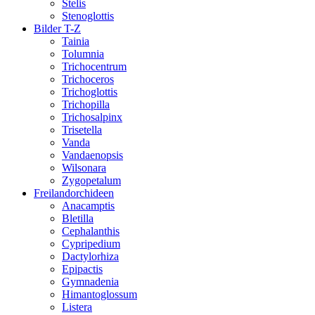
Stelis
Stenoglottis
Bilder T-Z
Tainia
Tolumnia
Trichocentrum
Trichoceros
Trichoglottis
Trichopilla
Trichosalpinx
Trisetella
Vanda
Vandaenopsis
Wilsonara
Zygopetalum
Freilandorchideen
Anacamptis
Bletilla
Cephalanthis
Cypripedium
Dactylorhiza
Epipactis
Gymnadenia
Himantoglossum
Listera