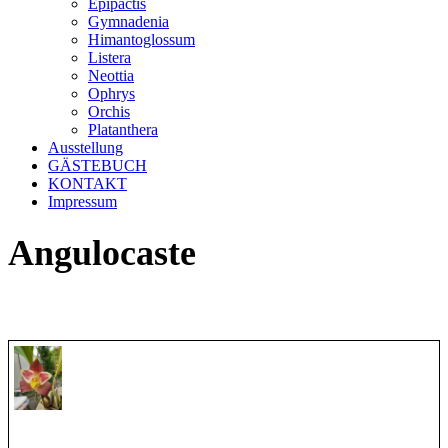
Epipactis
Gymnadenia
Himantoglossum
Listera
Neottia
Ophrys
Orchis
Platanthera
Ausstellung
GÄSTEBUCH
KONTAKT
Impressum
Angulocaste