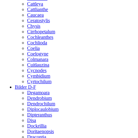
Cattleya
Cattlianthe
Caucaea
Ceratostylis
Chysis
Cirrhopetalum
Cochleanthes
Cochlioda
Coelia
Coelogyne
Colmanara
Cuitlauzina
Cycnodes
Cymbidium
Cyrtochilum
Bilder D-F
Degamoara
Dendrobium
Dendrochilum
Diplocaulobium
Dipteranthus
Disa
Dockrillia
Doritaenopsis
Dracontia