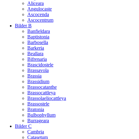
Aliceara
Angulocaste
Ascocenda
Ascocentrum
Bilder B
Banfieldara
Baptistonia
Barbosella
Barkeria
Beallara
Bifrenaria
Brascidostele
Brassavola
Brassia
Brassidium
Brassocatanthe
Brassocattleya
Brassolaeliocattleya
Brassostele
Bratonia
Bulbophyllum
Burrageara
Bilder C
Cambria
Catasetum