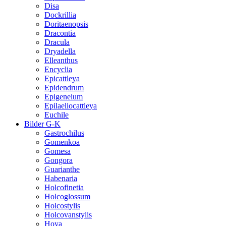
Disa
Dockrillia
Doritaenopsis
Dracontia
Dracula
Dryadella
Elleanthus
Encyclia
Epicattleya
Epidendrum
Epigeneium
Epilaeliocattleya
Euchile
Bilder G-K
Gastrochilus
Gomenkoa
Gomesa
Gongora
Guarianthe
Habenaria
Holcofinetia
Holcoglossum
Holcostylis
Holcovanstylis
Hoya