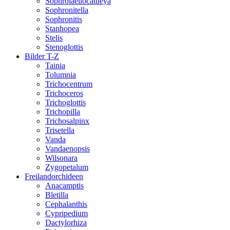
Sophrolaeliocattleya
Sophronitella
Sophronitis
Stanhopea
Stelis
Stenoglottis
Bilder T-Z
Tainia
Tolumnia
Trichocentrum
Trichoceros
Trichoglottis
Trichopilla
Trichosalpinx
Trisetella
Vanda
Vandaenopsis
Wilsonara
Zygopetalum
Freilandorchideen
Anacamptis
Bletilla
Cephalanthis
Cypripedium
Dactylorhiza