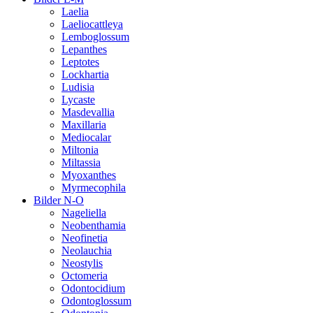
Laelia
Laeliocattleya
Lemboglossum
Lepanthes
Leptotes
Lockhartia
Ludisia
Lycaste
Masdevallia
Maxillaria
Mediocalar
Miltonia
Miltassia
Myoxanthes
Myrmecophila
Bilder N-O
Nageliella
Neobenthamia
Neofinetia
Neolauchia
Neostylis
Octomeria
Odontocidium
Odontoglossum