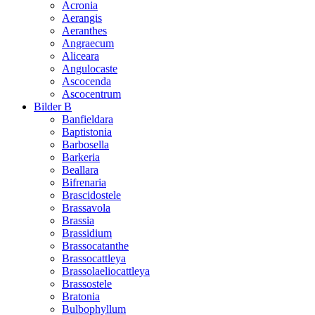
Acronia
Aerangis
Aeranthes
Angraecum
Aliceara
Angulocaste
Ascocenda
Ascocentrum
Bilder B
Banfieldara
Baptistonia
Barbosella
Barkeria
Beallara
Bifrenaria
Brascidostele
Brassavola
Brassia
Brassidium
Brassocatanthe
Brassocattleya
Brassolaeliocattleya
Brassostele
Bratonia
Bulbophyllum