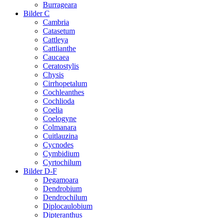
Burrageara
Bilder C
Cambria
Catasetum
Cattleya
Cattlianthe
Caucaea
Ceratostylis
Chysis
Cirrhopetalum
Cochleanthes
Cochlioda
Coelia
Coelogyne
Colmanara
Cuitlauzina
Cycnodes
Cymbidium
Cyrtochilum
Bilder D-F
Degamoara
Dendrobium
Dendrochilum
Diplocaulobium
Dipteranthus