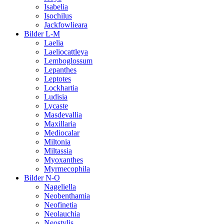
Isabelia
Isochilus
Jackfowlieara
Bilder L-M
Laelia
Laeliocattleya
Lemboglossum
Lepanthes
Leptotes
Lockhartia
Ludisia
Lycaste
Masdevallia
Maxillaria
Mediocalar
Miltonia
Miltassia
Myoxanthes
Myrmecophila
Bilder N-O
Nageliella
Neobenthamia
Neofinetia
Neolauchia
Neostylis