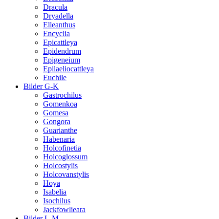
Dracula
Dryadella
Elleanthus
Encyclia
Epicattleya
Epidendrum
Epigeneium
Epilaeliocattleya
Euchile
Bilder G-K
Gastrochilus
Gomenkoa
Gomesa
Gongora
Guarianthe
Habenaria
Holcofinetia
Holcoglossum
Holcostylis
Holcovanstylis
Hoya
Isabelia
Isochilus
Jackfowlieara
Bilder L-M