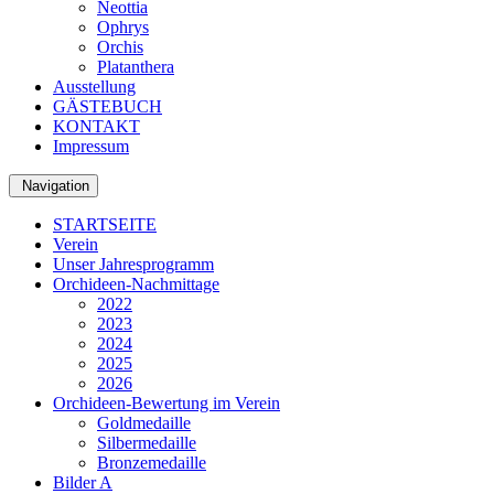
Neottia
Ophrys
Orchis
Platanthera
Ausstellung
GÄSTEBUCH
KONTAKT
Impressum
Navigation
STARTSEITE
Verein
Unser Jahresprogramm
Orchideen-Nachmittage
2022
2023
2024
2025
2026
Orchideen-Bewertung im Verein
Goldmedaille
Silbermedaille
Bronzemedaille
Bilder A