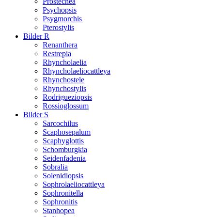
Prostechea
Psychopsis
Psygmorchis
Pterostylis
Bilder R
Renanthera
Restrepia
Rhyncholaelia
Rhyncholaeliocattleya
Rhynchostele
Rhynchostylis
Rodrigueziopsis
Rossioglossum
Bilder S
Sarcochilus
Scaphosepalum
Scaphyglottis
Schomburgkia
Seidenfadenia
Sobralia
Solenidiopsis
Sophrolaeliocattleya
Sophronitella
Sophronitis
Stanhopea