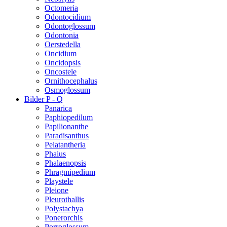
Octomeria
Odontocidium
Odontoglossum
Odontonia
Oerstedella
Oncidium
Oncidopsis
Oncostele
Ornithocephalus
Osmoglossum
Bilder P - Q
Panarica
Paphiopedilum
Papilionanthe
Paradisanthus
Pelatantheria
Phaius
Phalaenopsis
Phragmipedium
Playstele
Pleione
Pleurothallis
Polystachya
Ponerorchis
Porroglossum