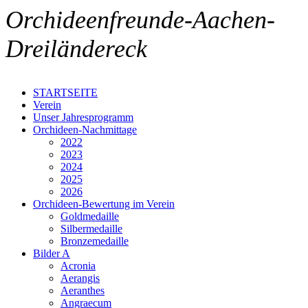
Orchideenfreunde-Aachen-
Dreiländereck
STARTSEITE
Verein
Unser Jahresprogramm
Orchideen-Nachmittage
2022
2023
2024
2025
2026
Orchideen-Bewertung im Verein
Goldmedaille
Silbermedaille
Bronzemedaille
Bilder A
Acronia
Aerangis
Aeranthes
Angraecum