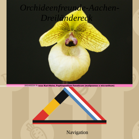
Orchideenfreunde-Aachen-
Dreiländereck
Navigation