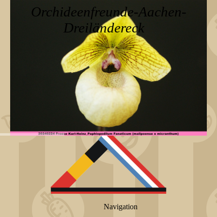
Orchideenfreunde-Aachen-
Dreiländereck
Navigation