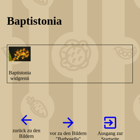
Baptistonia
Baptistonia
widgrenii
zurück zu den
vor zu den Bildern
Ausgang zur
Bildern
"Barbosella"
Startseite