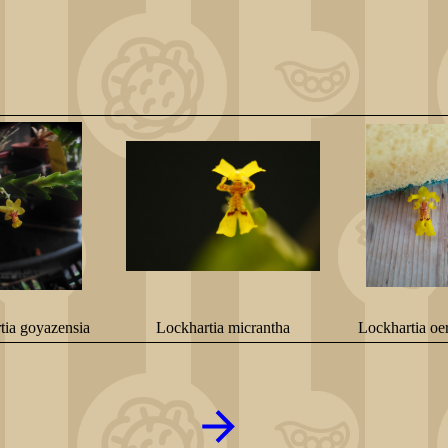
tia goyazensia
Lockhartia micrantha
Lockhartia oer