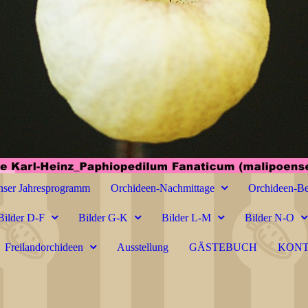
ser Jahresprogramm
Orchideen-Nachmittage
Orchideen-Be
Bilder D-F
Bilder G-K
Bilder L-M
Bilder N-O
Freilandorchideen
Ausstellung
GÄSTEBUCH
KON