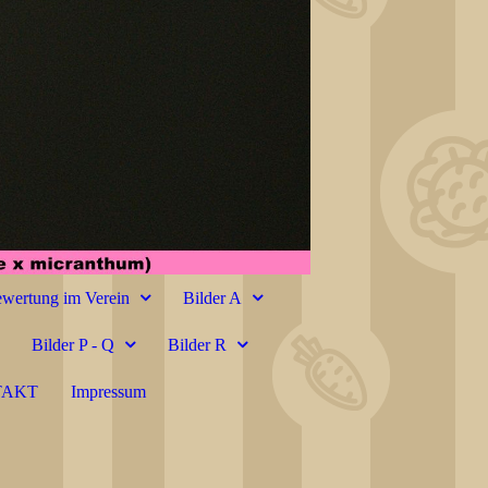
wertung im Verein
Bilder A
Bilder P - Q
Bilder R
TAKT
Impressum