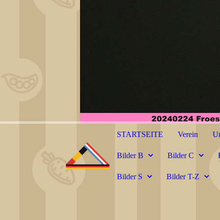
STARTSEITE
Verein
Un
Bilder B
Bilder C
Bilder S
Bilder T-Z