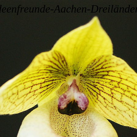
deenfreunde-Aachen-Dreilände