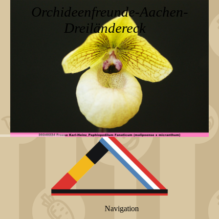
Orchideenfreunde-Aachen-
Dreiländereck
Navigation