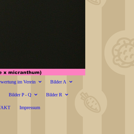
wertung im Verein
Bilder A
Bilder P - Q
Bilder R
TAKT
Impressum