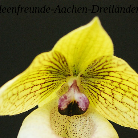
deenfreunde-Aachen-Dreilände