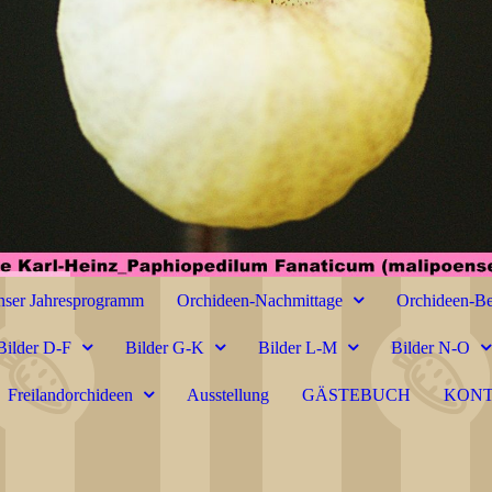
ser Jahresprogramm
Orchideen-Nachmittage
Orchideen-Be
Bilder D-F
Bilder G-K
Bilder L-M
Bilder N-O
Freilandorchideen
Ausstellung
GÄSTEBUCH
KON