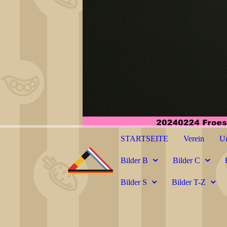
STARTSEITE
Verein
Un
Bilder B
Bilder C
Bilder S
Bilder T-Z