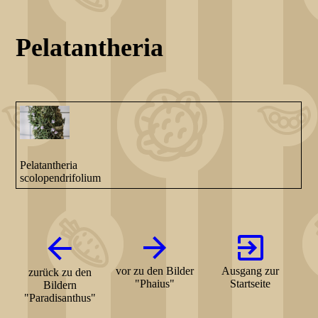
Pelatantheria
Pelatantheria
scolopendrifolium
vor zu den Bilder
Ausgang zur
zurück zu den
"Phaius"
Startseite
Bildern
"Paradisanthus"