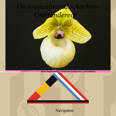
Orchideenfreunde-Aachen-
Dreiländereck
Navigation