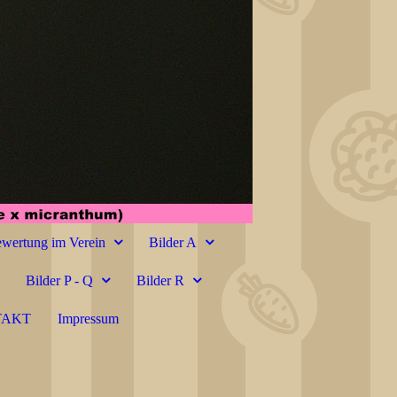
wertung im Verein
Bilder A
Bilder P - Q
Bilder R
TAKT
Impressum