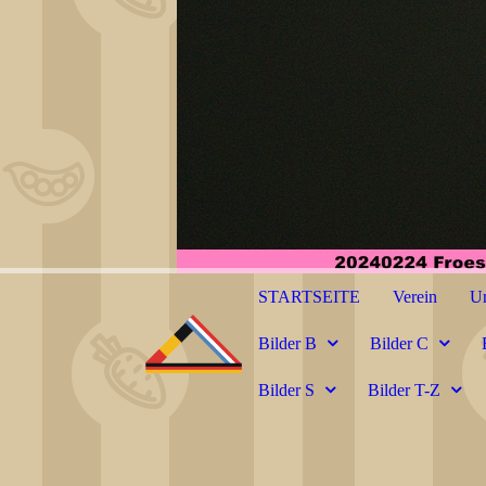
STARTSEITE
Verein
Un
Bilder B
Bilder C
Bilder S
Bilder T-Z