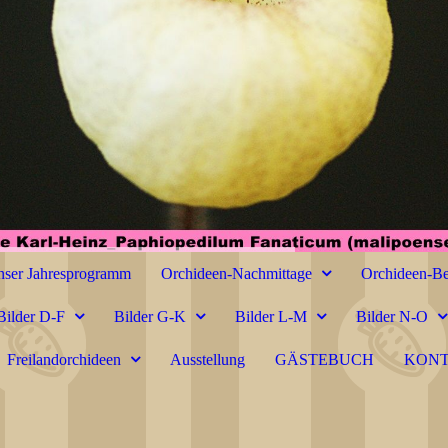
ser Jahresprogramm
Orchideen-Nachmittage
Orchideen-Be
Bilder D-F
Bilder G-K
Bilder L-M
Bilder N-O
Freilandorchideen
Ausstellung
GÄSTEBUCH
KON