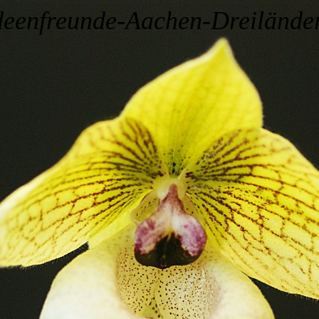
deenfreunde-Aachen-Dreilände