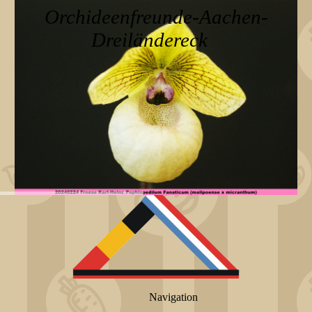
Orchideenfreunde-Aachen-
Dreiländereck
Navigation