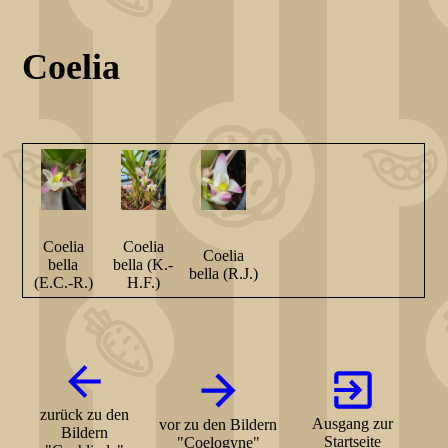
Coelia
Coelia
Coelia
Coelia
bella
bella (K.-
bella (R.J.)
(E.C.-R.)
H.F.)
zurück zu den
Ausgang zur
vor zu den Bildern
Bildern
Startseite
"Coelogyne"