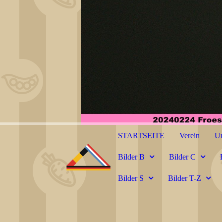
STARTSEITE
Verein
Un
Bilder B
Bilder C
Bilder S
Bilder T-Z