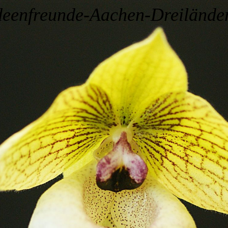
deenfreunde-Aachen-Dreilände