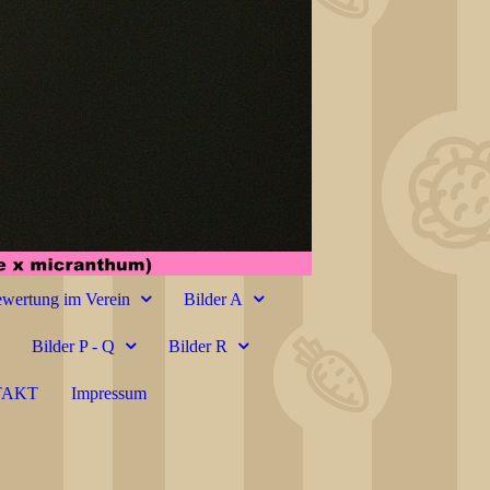
wertung im Verein
Bilder A
Bilder P - Q
Bilder R
TAKT
Impressum