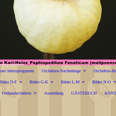
ser Jahresprogramm
Orchideen-Nachmittage
Orchideen-Be
Bilder D-F
Bilder G-K
Bilder L-M
Bilder N-O
Freilandorchideen
Ausstellung
GÄSTEBUCH
KON