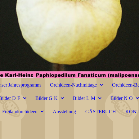
ser Jahresprogramm
Orchideen-Nachmittage
Orchideen-Be
Bilder D-F
Bilder G-K
Bilder L-M
Bilder N-O
Freilandorchideen
Ausstellung
GÄSTEBUCH
KON