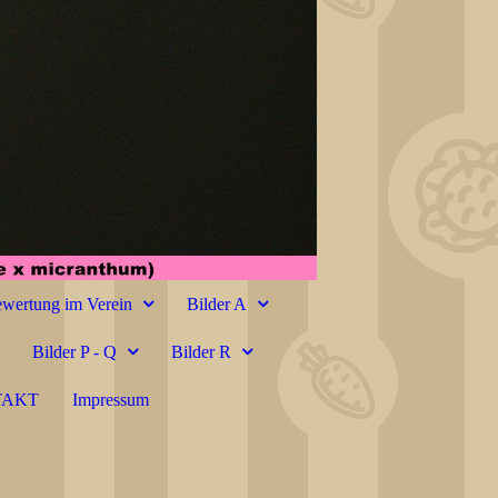
wertung im Verein
Bilder A
Bilder P - Q
Bilder R
TAKT
Impressum