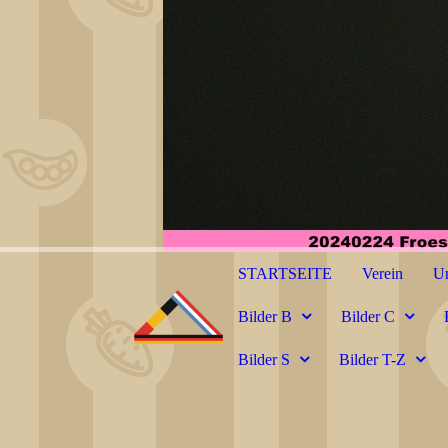
STARTSEITE
Verein
Un
Bilder B
Bilder C
Bilder S
Bilder T-Z