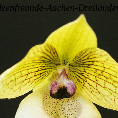
deenfreunde-Aachen-Dreilände