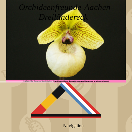
Orchideenfreunde-Aachen-
Dreiländereck
Navigation