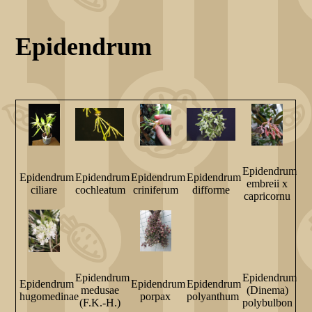
Epidendrum
Epidendrum
Epidendrum
Epidendrum
Epidendrum
Epidendrum
embreii x
ciliare
cochleatum
criniferum
difforme
capricornu
Epidendrum
Epidendrum
Epidendrum
Epidendrum
Epidendrum
medusae
(Dinema)
hugomedinae
porpax
polyanthum
(F.K.-H.)
polybulbon