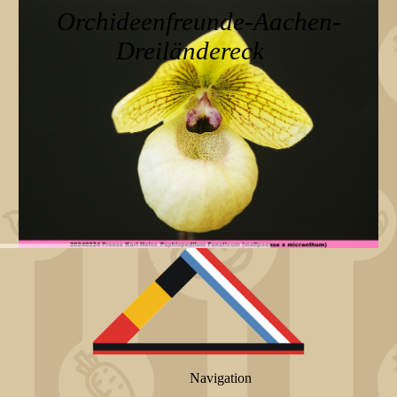
Orchideenfreunde-Aachen-
Dreiländereck
Navigation