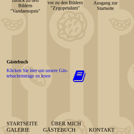
zurück zu den
vor zu den Bildern
Ausgang zur
Bildern
"Zygopetalum"
Startseite
"Vandaenopsis"
Gästebuch
Klicken Sie hier um unsere Gäs­
te­buch­ein­trä­ge zu lesen
STARTSEITE
ÜBER MICH
GALERIE
GÄSTEBUCH
KONTAKT