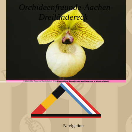
Orchideenfreunde-Aachen-
Dreiländereck
Navigation