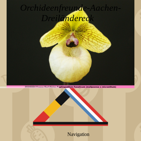
Orchideenfreunde-Aachen-
Dreiländereck
Navigation