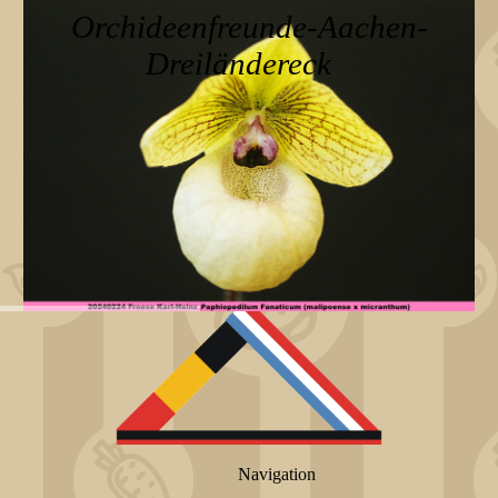
Orchideenfreunde-Aachen-
Dreiländereck
Navigation